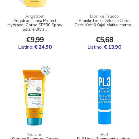
Angstrom
Bionike Trucco
Angstrom Linea Protect
Bionike Linea Defence Color
Hydraxol Corpo SPF30 Spray
Occhi Kohl&Kajal Matite Interno...
Solare Ultra...
€9,99
€5,68
Listino:
€ 24,90
Listino:
€ 13,90
Klorane
PL3
Klorane Shampoo Doccia
PL3 Linea Rigenerante Labbra