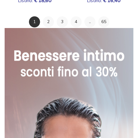
Listino:
€ 18,60
Listino:
€ 16,40
1
2
3
4
..
65