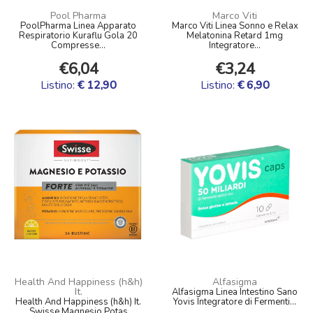
Pool Pharma
Marco Viti
PoolPharma Linea Apparato
Marco Viti Linea Sonno e Relax
Respiratorio Kuraflu Gola 20
Melatonina Retard 1mg
Compresse...
Integratore...
€6,04
€3,24
Listino:
€ 12,90
Listino:
€ 6,90
Health And Happiness (h&h)
Alfasigma
It.
Alfasigma Linea Intestino Sano
Health And Happiness (h&h) It.
Yovis Integratore di Fermenti...
Swisse Magnesio Potas