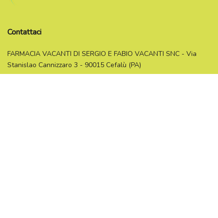
Contattaci
FARMACIA VACANTI DI SERGIO E FABIO VACANTI SNC - Via
Stanislao Cannizzaro 3 - 90015 Cefalù (PA)
Partita IVA 06735770825
Messaggio immediato
0921/422566
REA n.PA-412035
Informazioni
Spedizione
Resi e diritto di recesso
Pagamenti
Condizioni
Privacy Policy
Cookie Policy