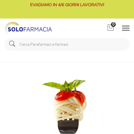
EVADIAMO IN 4/6 GIORNI LAVORATIVI
0
Home
Categorie
Alimenti speciali