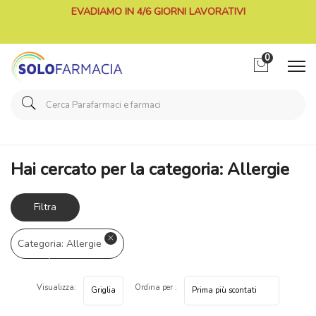
EVADIAMO IN 4/6 GIORNI LAVORATIVI
0
Home
Categorie Farmaci
Allergie
Hai cercato per la categoria: Allergie
Filtra
risultati
Categoria: Allergie
Visualizza:
Ordina per :