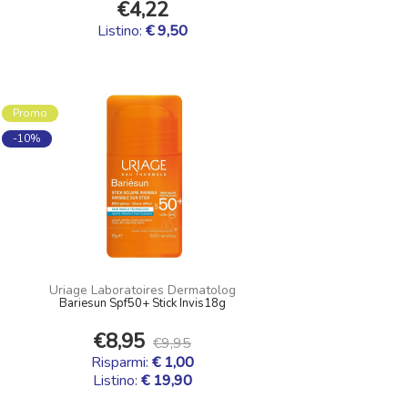
€4,22
Listino:
€ 9,50
Promo
-10%
Uriage Laboratoires Dermatolog
Bariesun Spf50+ Stick Invis18g
€8,95
€9,95
Risparmi:
€ 1,00
Listino:
€ 19,90