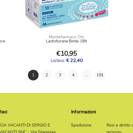
Montefarmaco Otc
ore
Lactoflorene Bimbi 18fl
€10,95
Listino:
€ 22,40
1
2
3
4
..
191
taci
Informazioni
CIA VACANTI DI SERGIO E
Spedizione
Resi e diritto 
VACANTI SNC - Via Stanislao
recesso