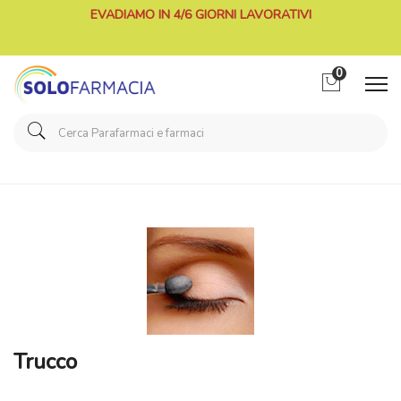
EVADIAMO IN 4/6 GIORNI LAVORATIVI
0
Home
Categorie
Cosmesi
/ Trucco
Trucco