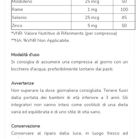
Molibdeno
25 mcg
50
Rame
1 mg
100
Selenio
25 mcg
45
Zinco
5 mg
50
*VNR: Valore Nutritivo di Riferimento (per compressa)
**NA: %VNR Non Applicabile.
Modalità d'uso
Si consiglia di assumere una compressa al giorno con un
bicchiere d'acqua, preferibilmente lontano dai pasti.
Avvertenze
Non superare la dose giornaliera consigliata. Tenere fuori
dalla portata dei bambini di età inferiore a 3 anni. Gli
integratori non vanno intesi come sostituti di una dieta
varia ed equilibrata e di uno stile di vita sano.
Conservazione
Conservare al riparo dalla luce, in luogo fresco ed