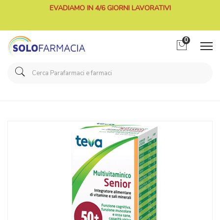
EVADIAMO IN 4/6 GIORNI LAVORATIVI
0
Home
Catalogo
/
Integrazione alimentare
/
Integratori
Teva Italia Multivitaminico Senior 30cpr