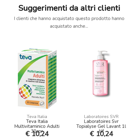
Suggerimenti da altri clienti
I clienti che hanno acquistato questo prodotto hanno
acquistato anche...
Teva Italia
Laboratoires SVR
Teva Italia
Laboratoires Svr
Multivitaminico Adulti
Topialyse Gel Lavant 1l
30cpr
Nf
€ 10,24
€ 10,24