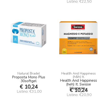
Listino: €22,50
Natural Bradel
Health And Happiness
(h&h) It.
Proposta Mono Plus
Health And Happiness
30softgel
(heh) It. Swisse
€ 10,24
Magnesio...
€ 10,24
Listino: €31,00
Listino: €20,90