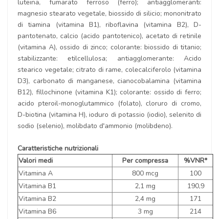
luteina, fumarato ferroso (ferro); antiagglomeranti:
magnesio stearato vegetale, biossido di silicio; mononitrato
di tiamina (vitamina B1), riboflavina (vitamina B2), D-
pantotenato, calcio (acido pantotenico), acetato di retinile
(vitamina A), ossido di zinco; colorante: biossido di titanio;
stabilizzante: etilcellulosa; antiagglomerante: Acido
stearico vegetale; citrato di rame, colecalciferolo (vitamina
D3), carbonato di manganese, cianocobalamina (vitamina
B12), fillochinone (vitamina K1); colorante: ossido di ferro;
acido pteroil-monoglutammico (folato), cloruro di cromo,
D-biotina (vitamina H), ioduro di potassio (iodio), selenito di
sodio (selenio), molibdato d'ammonio (molibdeno).
Caratteristiche nutrizionali
Valori medi
Per compressa
%VNR*
Vitamina A
800 mcg
100
Vitamina B1
2,1 mg
190,9
Vitamina B2
2,4 mg
171
Vitamina B6
3 mg
214