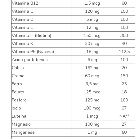
Vitamina B12
1,5 mcg
60
Vitamina C
120 mg
150
Vitamina D
5 mcg
100
Vitamina E
12 mg
100
Vitamina H (Biotina)
150 mcg
300
Vitamina K
30 mcg
40
Vitamina PP (Niacina)
18 mg
112,5
Acido pantotenico
6 mg
100
Calcio
162 mg
20
Cromo
60 mcg
150
Ferro
3,5 mg
25
Folato
125 mcg
18
Fosforo
125 mg
100
Iodio
100 mcg
67
Luteina
1 mcg
NA**
Magnesio
100 mg
27
Manganese
1 mg
50