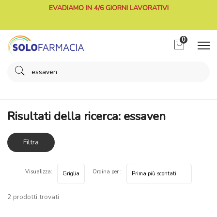
EVADIAMO IN 4/6 GIORNI LAVORATIVI
0
Home
Risultati della ricerca prodotti
essaven
Risultati della ricerca: essaven
Filtra
risultati
Visualizza:
Ordina per :
2 prodotti trovati