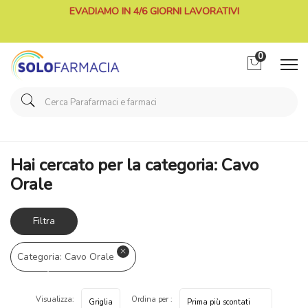
EVADIAMO IN 4/6 GIORNI LAVORATIVI
0
Home
Categorie Farmaci
Cavo Orale
Hai cercato per la categoria: Cavo
Orale
Filtra
risultati
Categoria: Cavo Orale
Visualizza:
Ordina per :