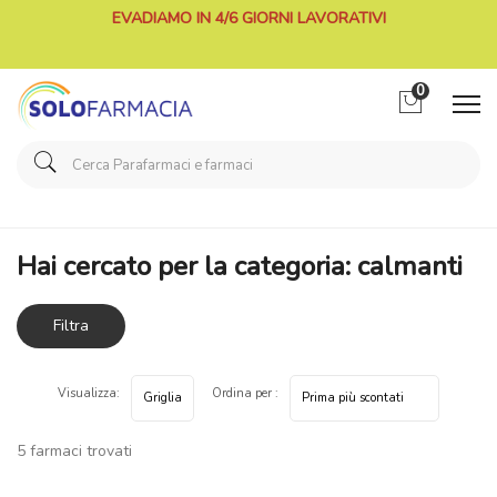
EVADIAMO IN 4/6 GIORNI LAVORATIVI
0
Home
Categorie Farmaci
calmanti
Hai cercato per la categoria: calmanti
Filtra
risultati
Visualizza:
Ordina per :
5 farmaci trovati