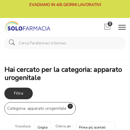
EVADIAMO IN 4/6 GIORNI LAVORATIVI
0
Home
Categorie Farmaci
apparato urogenitale
Hai cercato per la categoria: apparato
urogenitale
Filtra
risultati
Categoria: apparato urogenitale
Visualizza:
Ordina per :