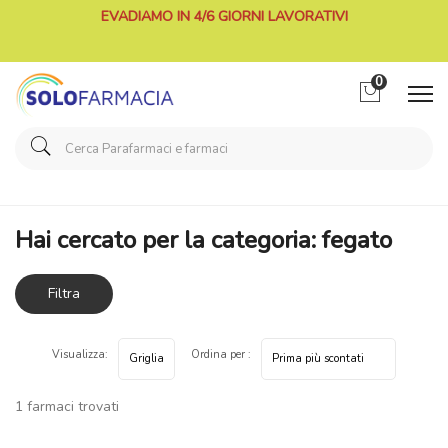
EVADIAMO IN 4/6 GIORNI LAVORATIVI
0
Home
Categorie Farmaci
fegato
Hai cercato per la categoria: fegato
Filtra
risultati
Visualizza:
Ordina per :
1 farmaci trovati