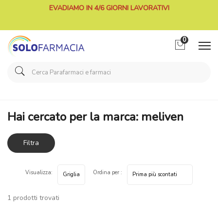
EVADIAMO IN 4/6 GIORNI LAVORATIVI
0
Home
Marche parafarmaci
meliven
Hai cercato per la marca: meliven
Filtra
risultati
Visualizza:
Ordina per :
1 prodotti trovati