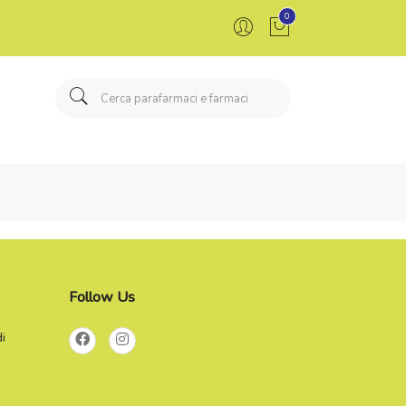
0
Follow Us
di