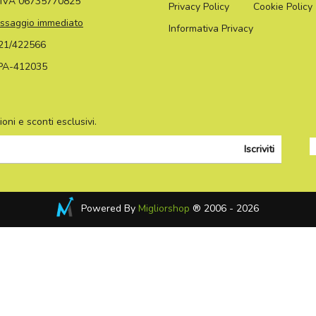
a IVA 06735770825
Privacy Policy
Cookie Policy
ssaggio immediato
Informativa Privacy
21/422566
PA-412035
oni e sconti esclusivi.
Iscriviti
Powered By
Migliorshop
® 2006 - 2026