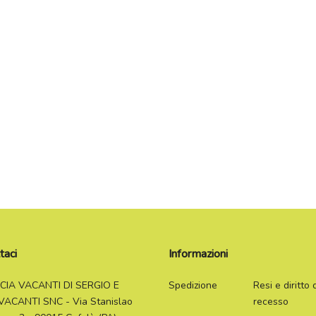
taci
Informazioni
CIA VACANTI DI SERGIO E
Spedizione
Resi e diritto 
VACANTI SNC - Via Stanislao
recesso